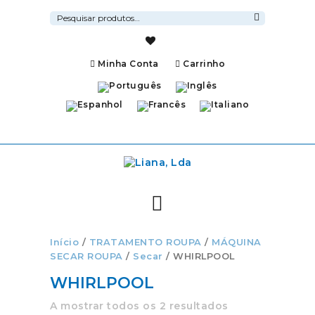
Pesquisar
por:
Pesquisa
Minha Conta
Carrinho
Início
/
TRATAMENTO ROUPA
/
MÁQUINA
SECAR ROUPA
/
Secar
/ WHIRLPOOL
WHIRLPOOL
A mostrar todos os 2 resultados