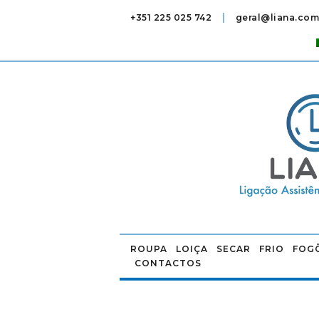
|
+351 225 025 742
geral@liana.com
ROUPA
LOIÇA
SECAR
FRIO
FOG
CONTACTOS