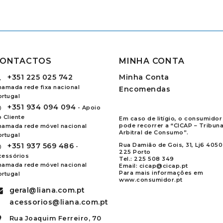
ONTACTOS
MINHA CONTA
+351
225 025 742
Minha Conta
hamada rede fixa nacional
Encomendas
ortugal
+351
934 094 094
- Apoio
 Cliente
Em caso de litígio, o consumidor
pode recorrer a “CICAP – Tribuna
hamada rede móvel nacional
Arbitral de Consumo”.
ortugal
+351
937 569 486
Rua Damião de Gois, 31, Lj6 4050
-
225 Porto
cessórios
Tel.:
225 508 349
hamada rede móvel nacional
Email:
cicap@cicap.pt
Para mais informações em
ortugal
www.consumidor.pt
geral@liana.com.pt
acessorios@liana.com.pt
Rua Joaquim Ferreiro, 70