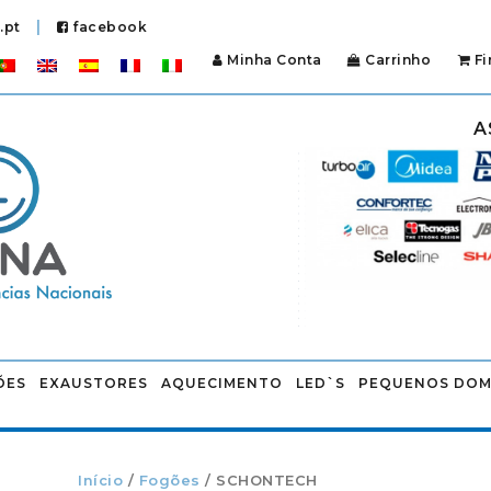
|
.pt
facebook
Minha Conta
Carrinho
Fi
A
ÕES
EXAUSTORES
AQUECIMENTO
LED`S
PEQUENOS DOM
Início
/
Fogões
/ SCHONTECH