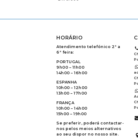
HORÁRIO
C
Atendimento telefónico 2ª a
6ª feira:
C
P
PORTUGAL
9h00 – 11h00
14h00 – 16h00
ao
C
ESPANHA
P
10h00 – 12h00
13h00 – 17h00
A
C
FRANÇA
P
10h00 – 14h00
15h00 – 19h00
Se preferir, poderá contactar-
nos pelos meios alternativos
ao seu dispor no nosso site.