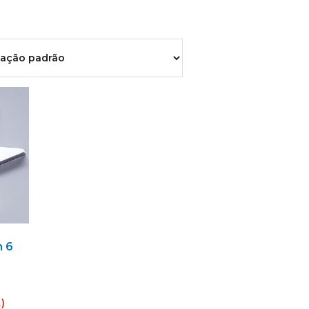
h 6
A)