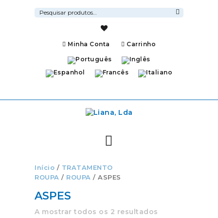
Pesquisar
por:
Pesquisa
Minha Conta
Carrinho
Início
/
TRATAMENTO
ROUPA
/
ROUPA
/ ASPES
ASPES
A mostrar todos os 2 resultados