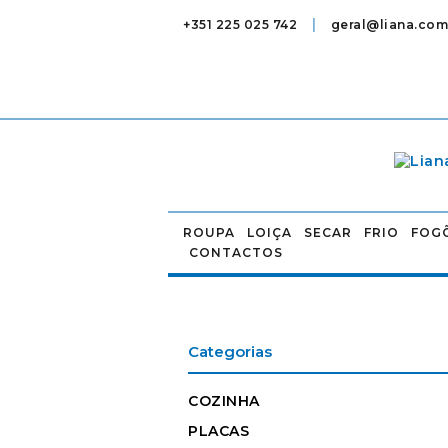
|
+351 225 025 742
geral@liana.com
ROUPA
LOIÇA
SECAR
FRIO
FOG
CONTACTOS
Categorias
COZINHA
PLACAS