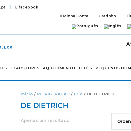
|
.pt
facebook
Minha Conta
Carrinho
Fi
A
ÕES
EXAUSTORES
AQUECIMENTO
LED`S
PEQUENOS DOM
Início
/
REFRIGERAÇÃO
/
Frio
/ DE DIETRICH
DE DIETRICH
Apenas um resultado