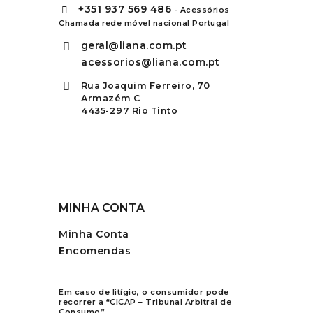
+351
937 569 486
- Acessórios
Chamada rede móvel nacional Portugal
geral@liana.com.pt
acessorios@liana.com.pt
Rua Joaquim Ferreiro, 70
Armazém C
4435-297 Rio Tinto
MINHA CONTA
Minha Conta
Encomendas
Em caso de litígio, o consumidor pode
recorrer a “CICAP – Tribunal Arbitral de
Consumo”.