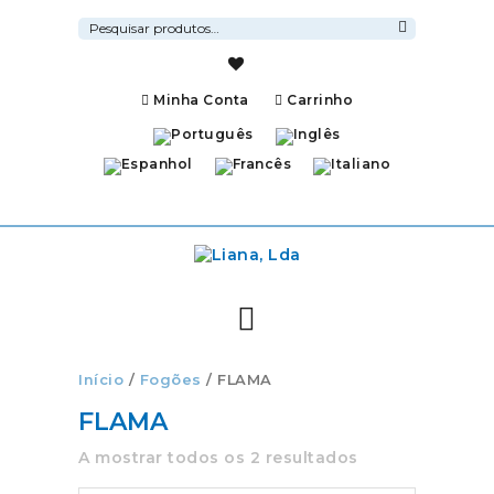
Pesquisar
por:
Pesquisa
Minha Conta
Carrinho
Início
/
Fogões
/ FLAMA
FLAMA
A mostrar todos os 2 resultados