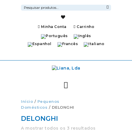
Pesquisar
por:
Pesquisa
Minha Conta
Carrinho
Início
/
Pequenos
Domésticos
/ DELONGHI
DELONGHI
A mostrar todos os 3 resultados