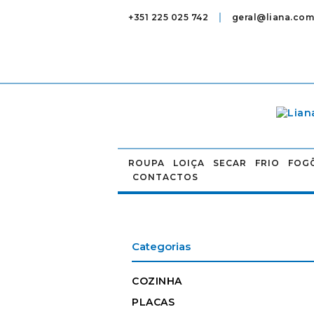
|
+351 225 025 742
geral@liana.com
ROUPA
LOIÇA
SECAR
FRIO
FOG
CONTACTOS
Categorias
COZINHA
PLACAS