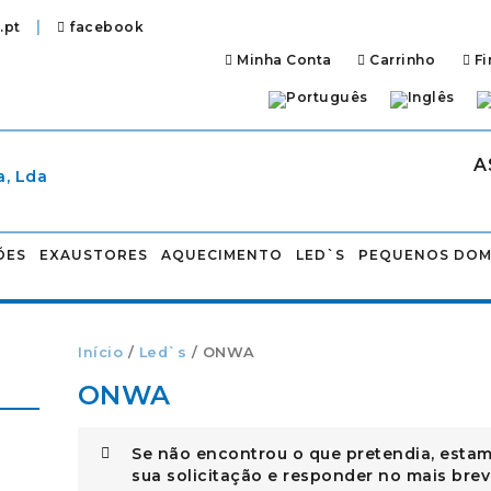
|
.pt
facebook
Minha Conta
Carrinho
Fi
A
ÕES
EXAUSTORES
AQUECIMENTO
LED`S
PEQUENOS DOM
Início
/
Led`s
/ ONWA
ONWA
Se não encontrou o que pretendia, estam
sua solicitação e responder no mais brev