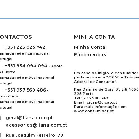
ONTACTOS
MINHA CONTA
+351
225 025 742
Minha Conta
hamada rede fixa nacional
Encomendas
ortugal
+351
934 094 094
- Apoio
 Cliente
Em caso de litígio, o consumidor
pode recorrer a “CICAP – Tribuna
hamada rede móvel nacional
Arbitral de Consumo”.
ortugal
+351
937 569 486
Rua Damião de Gois, 31, Lj6 4050
-
225 Porto
cessórios
Tel.:
225 508 349
hamada rede móvel nacional
Email:
cicap@cicap.pt
Para mais informações em
ortugal
www.consumidor.pt
geral@liana.com.pt
acessorios@liana.com.pt
Rua Joaquim Ferreiro, 70