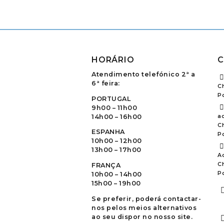
HORÁRIO
C
Atendimento telefónico 2ª a
6ª feira:
C
P
PORTUGAL
9h00 – 11h00
14h00 – 16h00
ao
C
ESPANHA
P
10h00 – 12h00
13h00 – 17h00
A
C
FRANÇA
P
10h00 – 14h00
15h00 – 19h00
Se preferir, poderá contactar-
nos pelos meios alternativos
ao seu dispor no nosso site.