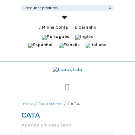
Pesquisar
por:
Pesquisa
Minha Conta
Carrinho
Início
/
Exaustores
/ CATA
CATA
Apenas um resultado