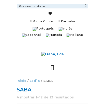
Pesquisar
por:
Pesquisa
Minha Conta
Carrinho
Início
/
Led`s
/ SABA
SABA
A mostrar 1–12 de 13 resultados