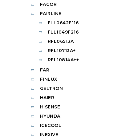
FAGOR
FAIRLINE
FLL0642F116
FLL1049F216
RFL06513A
RFL10713A+
RFL10814A++
FAR
FINLUX
GELTRON
HAIER
HISENSE
HYUNDAI
ICECOOL
INEXIVE