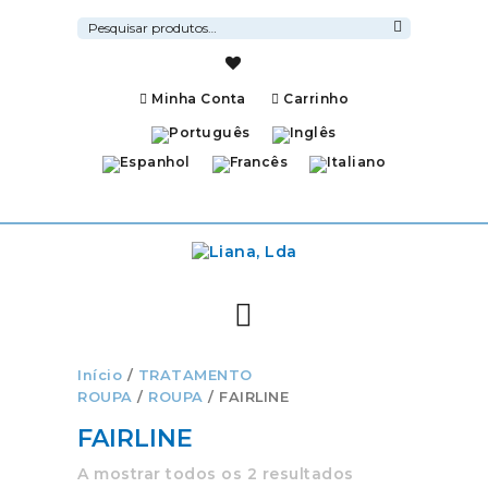
Pesquisar
por:
Pesquisa
Minha Conta
Carrinho
Início
/
TRATAMENTO
ROUPA
/
ROUPA
/ FAIRLINE
FAIRLINE
A mostrar todos os 2 resultados