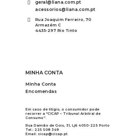
geral@liana.com.pt
acessorios@liana.com.pt
Rua Joaquim Ferreiro, 70
Armazém C
4435-297 Rio Tinto
MINHA CONTA
Minha Conta
Encomendas
Em caso de litígio, o consumidor pode
recorrer a “CICAP – Tribunal Arbitral de
Consumo”.
Rua Damião de Gois, 31, Lj6 4050-225 Porto
Tel.:
225 508 349
Email:
cicap@cicap.pt