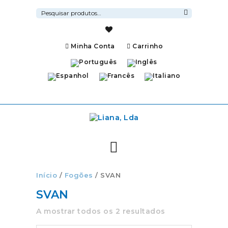
Pesquisar
por:
Pesquisa
Minha Conta
Carrinho
Início
/
Fogões
/ SVAN
SVAN
A mostrar todos os 2 resultados