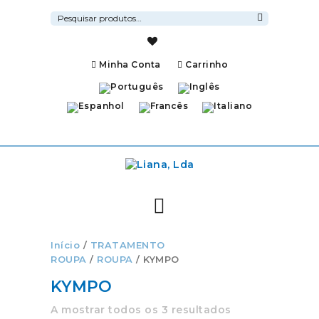
Pesquisar
por:
Pesquisa
Minha Conta
Carrinho
Início
/
TRATAMENTO
ROUPA
/
ROUPA
/ KYMPO
KYMPO
A mostrar todos os 3 resultados