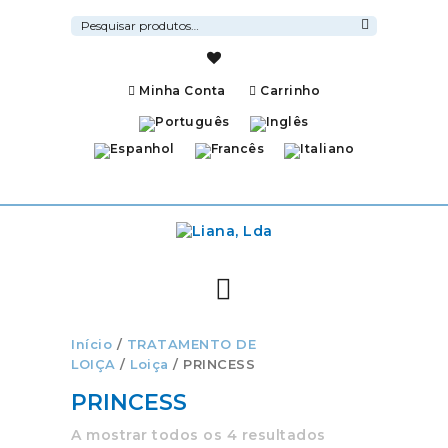
Pesquisar
por:
Pesquisa
Minha Conta
Carrinho
Início
/
TRATAMENTO DE
LOIÇA
/
Loiça
/ PRINCESS
PRINCESS
A mostrar todos os 4 resultados