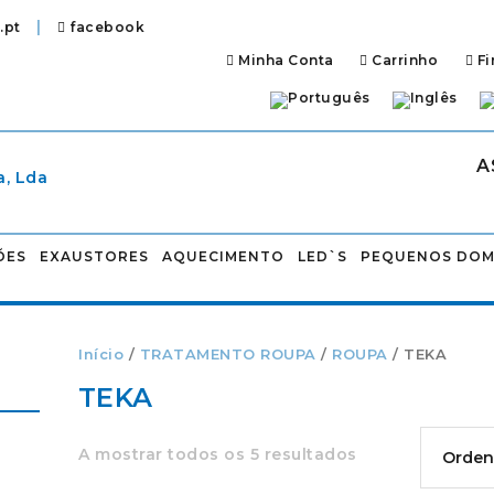
|
.pt
facebook
Minha Conta
Carrinho
Fi
A
ÕES
EXAUSTORES
AQUECIMENTO
LED`S
PEQUENOS DOM
Início
/
TRATAMENTO ROUPA
/
ROUPA
/ TEKA
TEKA
A mostrar todos os 5 resultados