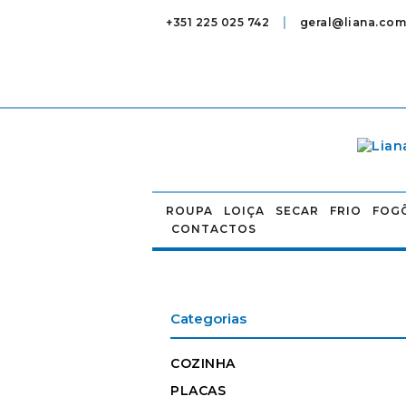
|
+351 225 025 742
geral@liana.com
ROUPA
LOIÇA
SECAR
FRIO
FOG
CONTACTOS
Categorias
COZINHA
PLACAS