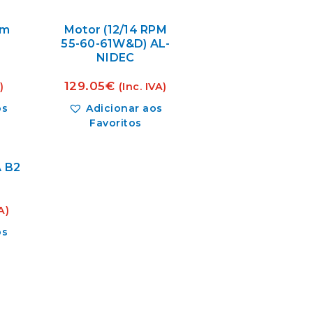
mm
Motor (12/14 RPM
55-60-61W&D) AL-
NIDEC
129.05
€
)
(Inc. IVA)
os
Adicionar aos
Favoritos
A B2
A)
os