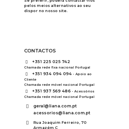
Se preferir, poderá contactar-nos
pelos meios alternativos ao seu
dispor no nosso site.
CONTACTOS
+351
225 025 742
Chamada rede fixa nacional Portugal
+351
934 094 094
- Apoio ao
Cliente
Chamada rede móvel nacional Portugal
+351
937 569 486
- Acessórios
Chamada rede móvel nacional Portugal
geral@liana.com.pt
acessorios@liana.com.pt
Rua Joaquim Ferreiro, 70
Armazém C