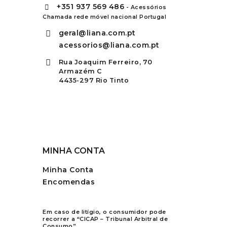
+351
937 569 486
- Acessórios
Chamada rede móvel nacional Portugal
geral@liana.com.pt
acessorios@liana.com.pt
Rua Joaquim Ferreiro, 70
Armazém C
4435-297 Rio Tinto
MINHA CONTA
Minha Conta
Encomendas
Em caso de litígio, o consumidor pode
recorrer a “CICAP – Tribunal Arbitral de
Consumo”.