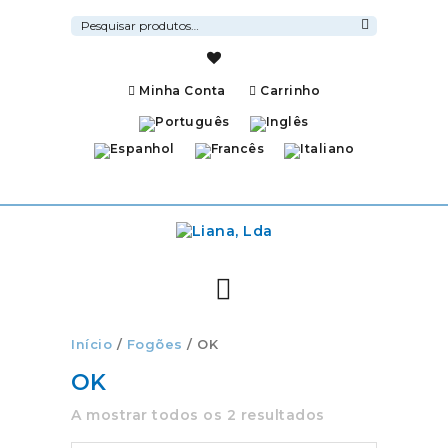
Pesquisar
por:
Pesquisa
Minha Conta
Carrinho
Início
/
Fogões
/ OK
OK
A mostrar todos os 2 resultados