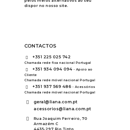
pelos meios alternativos ao seu
dispor no nosso site.
CONTACTOS
+351
225 025 742
Chamada rede fixa nacional Portugal
+351
934 094 094
- Apoio ao
Cliente
Chamada rede móvel nacional Portugal
+351
937 569 486
- Acessórios
Chamada rede móvel nacional Portugal
geral@liana.com.pt
acessorios@liana.com.pt
Rua Joaquim Ferreiro, 70
Armazém C
4435-297 Rio Tinto