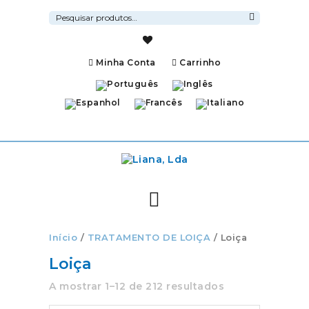
Pesquisar
por:
Pesquisa
Minha Conta
Carrinho
Início
/
TRATAMENTO DE LOIÇA
/ Loiça
Loiça
A mostrar 1–12 de 212 resultados