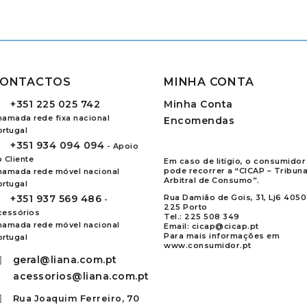
ONTACTOS
MINHA CONTA
+351
225 025 742
Minha Conta
hamada rede fixa nacional
Encomendas
ortugal
+351
934 094 094
- Apoio
 Cliente
Em caso de litígio, o consumidor
pode recorrer a “CICAP – Tribuna
hamada rede móvel nacional
Arbitral de Consumo”.
ortugal
+351
937 569 486
Rua Damião de Gois, 31, Lj6 4050
-
225 Porto
cessórios
Tel.:
225 508 349
hamada rede móvel nacional
Email:
cicap@cicap.pt
Para mais informações em
ortugal
www.consumidor.pt
geral@liana.com.pt
acessorios@liana.com.pt
Rua Joaquim Ferreiro, 70