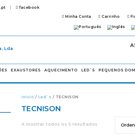
|
.pt
facebook
Minha Conta
Carrinho
Fi
A
ÕES
EXAUSTORES
AQUECIMENTO
LED`S
PEQUENOS DOM
Início
/
Led`s
/ TECNISON
TECNISON
A mostrar todos os 5 resultados