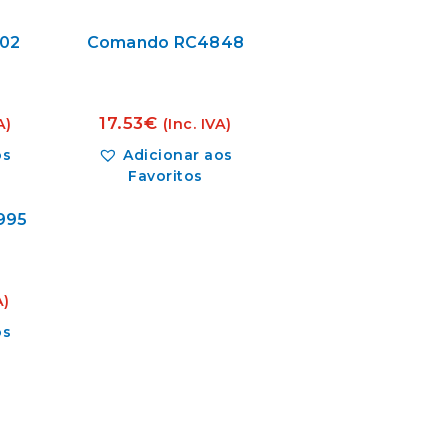
02
Comando RC4848
17.53
€
A)
(Inc. IVA)
os
Adicionar aos
Favoritos
995
A)
os