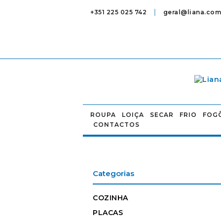
|
+351 225 025 742
geral@liana.com
ROUPA
LOIÇA
SECAR
FRIO
FOG
CONTACTOS
Categorias
COZINHA
PLACAS