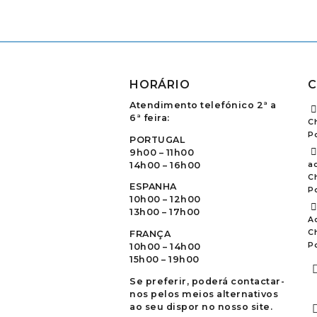
HORÁRIO
C
Atendimento telefónico 2ª a
6ª feira:
C
P
PORTUGAL
9h00 – 11h00
14h00 – 16h00
ao
C
ESPANHA
P
10h00 – 12h00
13h00 – 17h00
A
C
FRANÇA
P
10h00 – 14h00
15h00 – 19h00
Se preferir, poderá contactar-
nos pelos meios alternativos
ao seu dispor no nosso site.