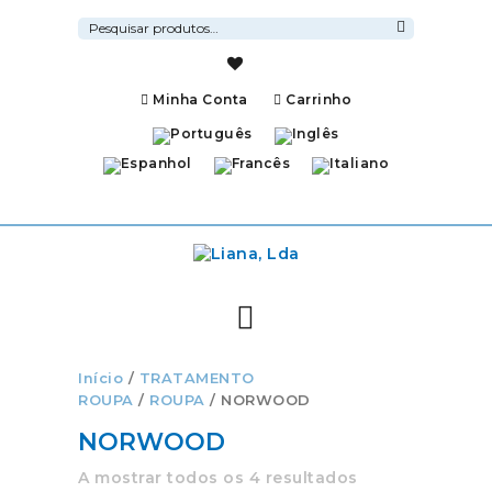
Pesquisar
por:
Pesquisa
Minha Conta
Carrinho
Início
/
TRATAMENTO
ROUPA
/
ROUPA
/ NORWOOD
NORWOOD
A mostrar todos os 4 resultados