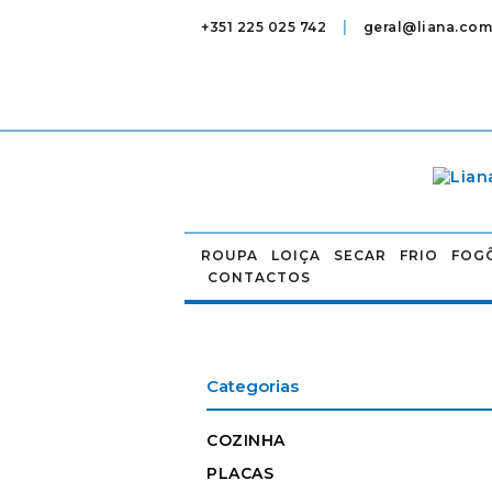
|
+351 225 025 742
geral@liana.com
ROUPA
LOIÇA
SECAR
FRIO
FOG
CONTACTOS
Categorias
COZINHA
PLACAS