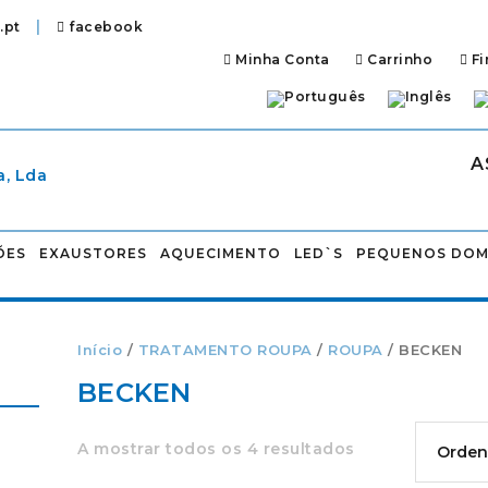
|
.pt
facebook
Minha Conta
Carrinho
Fi
A
ÕES
EXAUSTORES
AQUECIMENTO
LED`S
PEQUENOS DOM
Início
/
TRATAMENTO ROUPA
/
ROUPA
/ BECKEN
BECKEN
A mostrar todos os 4 resultados