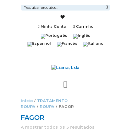
Pesquisar
por:
Pesquisa
Minha Conta
Carrinho
Início
/
TRATAMENTO
ROUPA
/
ROUPA
/ FAGOR
FAGOR
A mostrar todos os 5 resultados