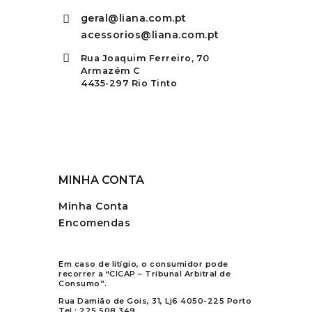
geral@liana.com.pt
acessorios@liana.com.pt
Rua Joaquim Ferreiro, 70
Armazém C
4435-297 Rio Tinto
MINHA CONTA
Minha Conta
Encomendas
Em caso de litígio, o consumidor pode
recorrer a “CICAP – Tribunal Arbitral de
Consumo”.
Rua Damião de Gois, 31, Lj6 4050-225 Porto
Tel.:
225 508 349