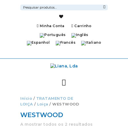
Pesquisar
por:
Pesquisa
Minha Conta
Carrinho
Início
/
TRATAMENTO DE
LOIÇA
/
Loiça
/ WESTWOOD
WESTWOOD
A mostrar todos os 2 resultados