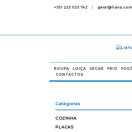
|
+351 225 025 742
geral@liana.com
ROUPA
LOIÇA
SECAR
FRIO
FOG
CONTACTOS
Categorias
COZINHA
PLACAS