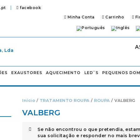
|
.pt
facebook
Minha Conta
Carrinho
Fi
A
ÕES
EXAUSTORES
AQUECIMENTO
LED`S
PEQUENOS DOM
Início
/
TRATAMENTO ROUPA
/
ROUPA
/ VALBERG
VALBERG
Se não encontrou o que pretendia, estam
sua solicitação e responder no mais brev