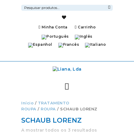
Pesquisar
por:
Pesquisa
Minha Conta
Carrinho
Início
/
TRATAMENTO
ROUPA
/
ROUPA
/ SCHAUB LORENZ
SCHAUB LORENZ
A mostrar todos os 3 resultados