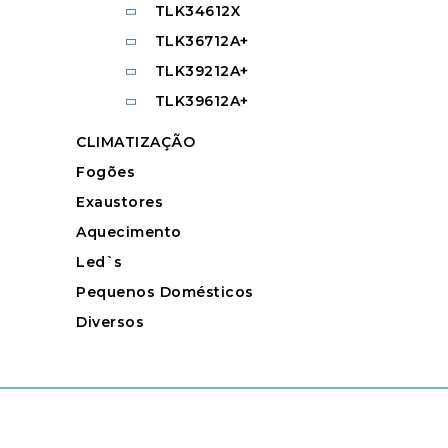
TLK34612X
TLK36712A+
TLK39212A+
TLK39612A+
CLIMATIZAÇÃO
Fogões
Exaustores
Aquecimento
Led`s
Pequenos Domésticos
Diversos