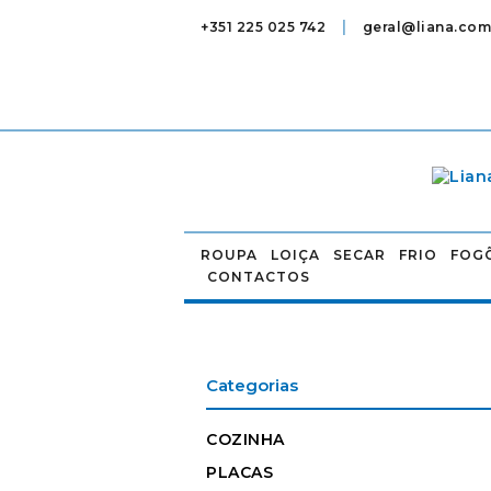
|
+351 225 025 742
geral@liana.com
ROUPA
LOIÇA
SECAR
FRIO
FOG
CONTACTOS
Categorias
COZINHA
PLACAS