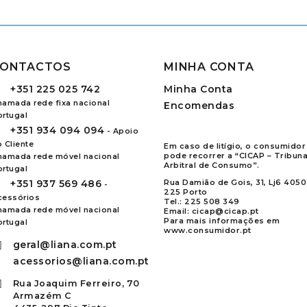
ONTACTOS
MINHA CONTA
+351
225 025 742
Minha Conta
hamada rede fixa nacional
Encomendas
ortugal
+351
934 094 094
- Apoio
 Cliente
Em caso de litígio, o consumidor
pode recorrer a “CICAP – Tribuna
hamada rede móvel nacional
Arbitral de Consumo”.
ortugal
+351
937 569 486
Rua Damião de Gois, 31, Lj6 4050
-
225 Porto
cessórios
Tel.:
225 508 349
hamada rede móvel nacional
Email:
cicap@cicap.pt
Para mais informações em
ortugal
www.consumidor.pt
geral@liana.com.pt
acessorios@liana.com.pt
Rua Joaquim Ferreiro, 70
Armazém C