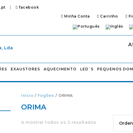
|
.pt
facebook
Minha Conta
Carrinho
Fi
A
ÕES
EXAUSTORES
AQUECIMENTO
LED`S
PEQUENOS DOM
Início
/
Fogões
/ ORIMA
ORIMA
A mostrar todos os 2 resultados