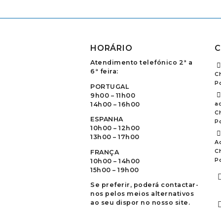
HORÁRIO
C
Atendimento telefónico 2ª a
6ª feira:
C
P
PORTUGAL
9h00 – 11h00
14h00 – 16h00
ao
C
ESPANHA
P
10h00 – 12h00
13h00 – 17h00
A
C
FRANÇA
P
10h00 – 14h00
15h00 – 19h00
Se preferir, poderá contactar-
nos pelos meios alternativos
ao seu dispor no nosso site.