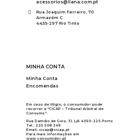
acessorios@liana.com.pt
Rua Joaquim Ferreiro, 70
Armazém C
4435-297 Rio Tinto
MINHA CONTA
Minha Conta
Encomendas
Em caso de litígio, o consumidor pode
recorrer a “CICAP – Tribunal Arbitral de
Consumo”.
Rua Damião de Gois, 31, Lj6 4050-225 Porto
Tel.:
225 508 349
Email:
cicap@cicap.pt
Para mais informações em
www.consumidor.pt