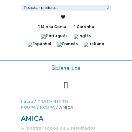
Pesquisar
por:
Pesquisa
Minha Conta
Carrinho
Início
/
TRATAMENTO
ROUPA
/
ROUPA
/ AMICA
AMICA
A mostrar todos os 2 resultados