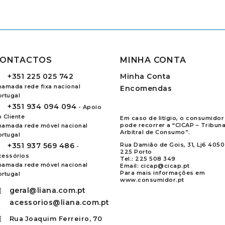
ONTACTOS
MINHA CONTA
+351
225 025 742
Minha Conta
hamada rede fixa nacional
Encomendas
ortugal
+351
934 094 094
- Apoio
 Cliente
Em caso de litígio, o consumidor
pode recorrer a “CICAP – Tribuna
hamada rede móvel nacional
Arbitral de Consumo”.
ortugal
+351
937 569 486
Rua Damião de Gois, 31, Lj6 4050
-
225 Porto
cessórios
Tel.:
225 508 349
hamada rede móvel nacional
Email:
cicap@cicap.pt
Para mais informações em
ortugal
www.consumidor.pt
geral@liana.com.pt
acessorios@liana.com.pt
Rua Joaquim Ferreiro, 70