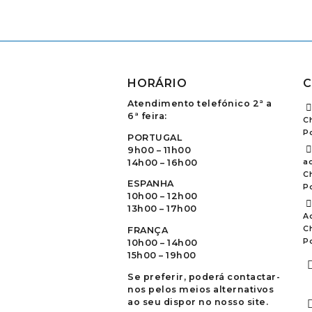
HORÁRIO
C
Atendimento telefónico 2ª a
6ª feira:
C
P
PORTUGAL
9h00 – 11h00
14h00 – 16h00
ao
C
ESPANHA
P
10h00 – 12h00
13h00 – 17h00
A
C
FRANÇA
P
10h00 – 14h00
15h00 – 19h00
Se preferir, poderá contactar-
nos pelos meios alternativos
ao seu dispor no nosso site.