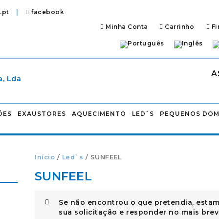
|
.pt
facebook
Minha Conta
Carrinho
Fi
A
ÕES
EXAUSTORES
AQUECIMENTO
LED`S
PEQUENOS DOM
Início
/
Led`s
/ SUNFEEL
SUNFEEL
Se não encontrou o que pretendia, estam
sua solicitação e responder no mais brev