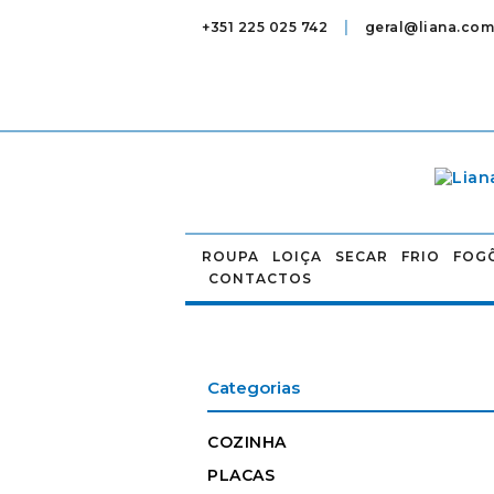
|
+351 225 025 742
geral@liana.com
ROUPA
LOIÇA
SECAR
FRIO
FOG
CONTACTOS
Categorias
COZINHA
PLACAS