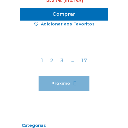
13.27
€
(Inc. IVA)
Comprar
Adicionar aos Favoritos
1
2
3
…
17
Próximo
Categorias