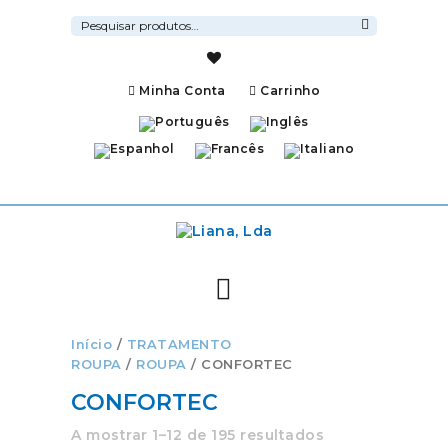
Pesquisar
por:
Pesquisa
Minha Conta
Carrinho
Início
/
TRATAMENTO
ROUPA
/
ROUPA
/ CONFORTEC
CONFORTEC
A mostrar 1–12 de 195 resultados