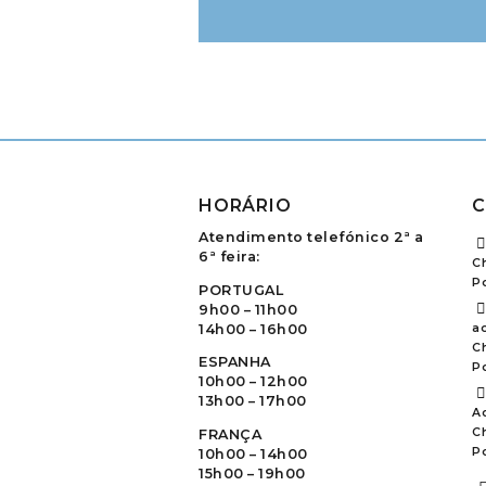
HORÁRIO
C
Atendimento telefónico 2ª a
6ª feira:
C
P
PORTUGAL
9h00 – 11h00
14h00 – 16h00
ao
C
ESPANHA
P
10h00 – 12h00
13h00 – 17h00
A
C
FRANÇA
P
10h00 – 14h00
15h00 – 19h00