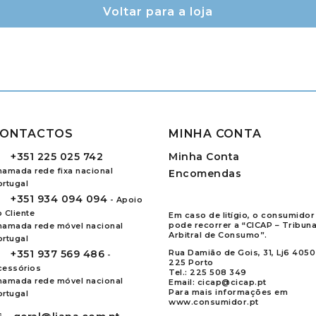
Voltar para a loja
ONTACTOS
MINHA CONTA
+351
225 025 742
Minha Conta
hamada rede fixa nacional
Encomendas
ortugal
+351
934 094 094
- Apoio
 Cliente
Em caso de litígio, o consumidor
pode recorrer a “CICAP – Tribuna
hamada rede móvel nacional
Arbitral de Consumo”.
ortugal
+351
937 569 486
Rua Damião de Gois, 31, Lj6 4050
-
225 Porto
cessórios
Tel.:
225 508 349
hamada rede móvel nacional
Email:
cicap@cicap.pt
Para mais informações em
ortugal
www.consumidor.pt