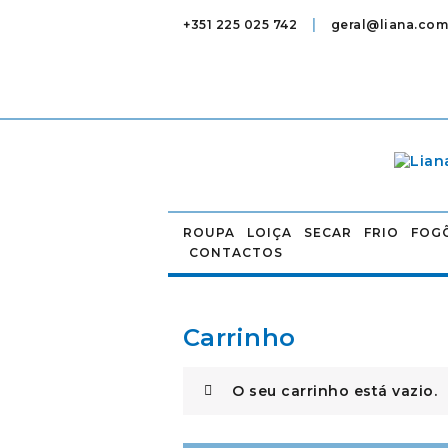
|
+351 225 025 742
geral@liana.com
ROUPA
LOIÇA
SECAR
FRIO
FOG
CONTACTOS
Carrinho
O seu carrinho está vazio.