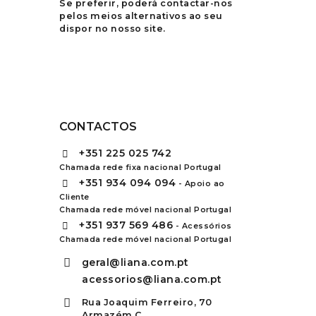
Se preferir, poderá contactar-nos
pelos meios alternativos ao seu
dispor no nosso site.
CONTACTOS
+351
225 025 742
Chamada rede fixa nacional Portugal
+351
934 094 094
- Apoio ao
Cliente
Chamada rede móvel nacional Portugal
+351
937 569 486
- Acessórios
Chamada rede móvel nacional Portugal
geral@liana.com.pt
acessorios@liana.com.pt
Rua Joaquim Ferreiro, 70
Armazém C