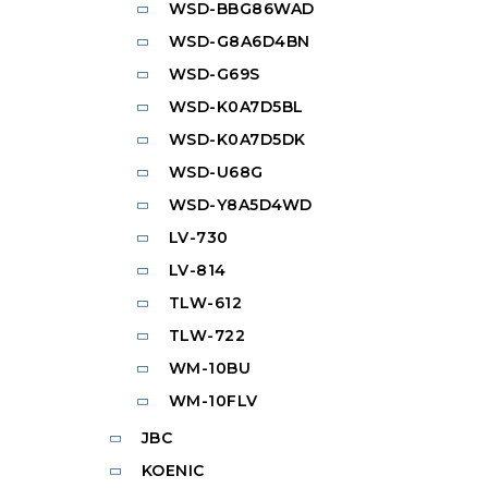
WSD-BBG86WAD
WSD-G8A6D4BN
WSD-G69S
WSD-K0A7D5BL
WSD-K0A7D5DK
WSD-U68G
WSD-Y8A5D4WD
LV-730
LV-814
TLW-612
TLW-722
WM-10BU
WM-10FLV
JBC
KOENIC