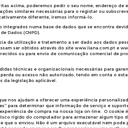
itas acima, poderemos pedir o seu nome, endereço de e-
ões similares necessárias para o registar ou subscrever
cativamente diferente, iremos informá-lo.
o integrados numa base de dados que se encontra devid
 de Dados (CNPD).
a da utilização e tratamento a ser dado aos dados pess
ssam ser obtidos através do site
www.liana.com.pt
e
www
ferecidos ou para envio de comunicação comercial de pr
idas técnicas e organizacionais necessárias para garan
o, perda ou acesso não autorizado, tendo em conta o est
da legislação aplicável.
que nos ajudam a oferecer uma experiência personalizad
ies” para determinar que informação de serviço e suport
experiência de compra na nossa loja on-line. O cookie 
isco rígido do computador para armazenar algum tipo de
ite que o enviou. Não é um arquivo executável nem pode