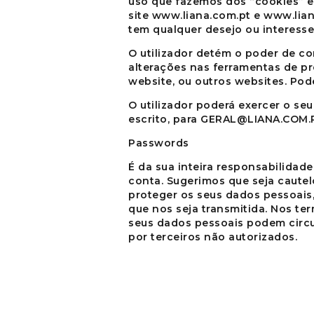
uso que fazemos dos “cookies” e
site
www.liana.com.pt
e
www.lian
tem qualquer desejo ou interesse 
O utilizador detém o poder de co
alterações nas ferramentas de pr
website, ou outros websites. Pode
O utilizador poderá exercer o se
escrito, para
GERAL
@LIANA.COM.
Passwords
É da sua inteira responsabilida
conta. Sugerimos que seja cautel
proteger os seus dados pessoais
que nos seja transmitida. Nos ter
seus dados pessoais podem circul
por terceiros não autorizados.