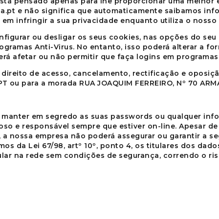
stá pensado apenas para lhe proporcionar uma melhor 
a.pt
e não significa que automaticamente saibamos inf
em infringir a sua privacidade enquanto utiliza o nosso 
nfigurar ou desligar os seus cookies, nas opções do seu
ogramas Anti-Virus. No entanto, isso poderá alterar a 
rá afetar ou não permitir que faça logins em programas, 
u direito de acesso, cancelamento, rectificação e opos
PT
ou para a morada
RUA JOAQUIM FERREIRO, Nº 70 ARMA
de manter em segredo as suas passwords ou qualquer in
oso e responsável sempre que estiver on-line. Apesar d
, a nossa empresa não poderá assegurar ou garantir a s
mos da Lei 67/98, artº 10º, ponto 4, os titulares dos da
ar na rede sem condições de segurança, correndo o risc