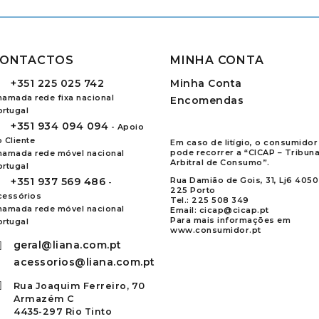
ONTACTOS
MINHA CONTA
+351
225 025 742
Minha Conta
hamada rede fixa nacional
Encomendas
ortugal
+351
934 094 094
- Apoio
 Cliente
Em caso de litígio, o consumidor
pode recorrer a “CICAP – Tribuna
hamada rede móvel nacional
Arbitral de Consumo”.
ortugal
+351
937 569 486
Rua Damião de Gois, 31, Lj6 4050
-
225 Porto
cessórios
Tel.:
225 508 349
hamada rede móvel nacional
Email:
cicap@cicap.pt
Para mais informações em
ortugal
www.consumidor.pt
geral@liana.com.pt
acessorios@liana.com.pt
Rua Joaquim Ferreiro, 70
Armazém C
4435-297 Rio Tinto