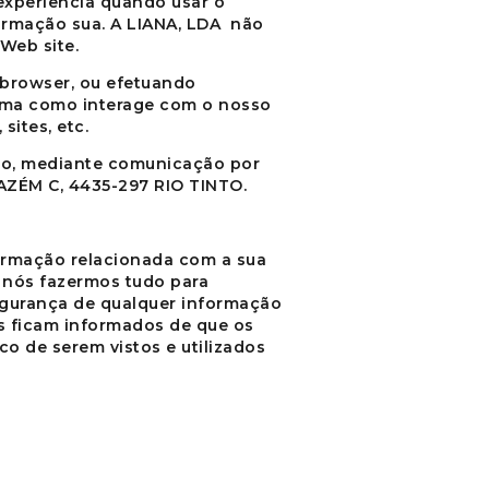
experiência quando usar o
ormação sua. A
LIANA, LDA
não
Web site.
 browser, ou efetuando
forma como interage com o nosso
sites, etc.
ição, mediante comunicação por
ZÉM C, 4435-297 RIO TINTO.
formação relacionada com a sua
e nós fazermos tudo para
egurança de qualquer informação
dos ficam informados de que os
o de serem vistos e utilizados