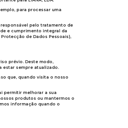
portante para
LIANA, LDA
.
xemplo, para processar uma
 responsável pelo tratamento de
ade e cumprimento integral da
a Protecção de Dados Pessoais),
iso prévio. Deste modo,
 estar sempre atualizado.
sso que, quando visita o nosso
 permitir melhorar a sua
 nossos produtos ou mantermos o
itamos informação quando o