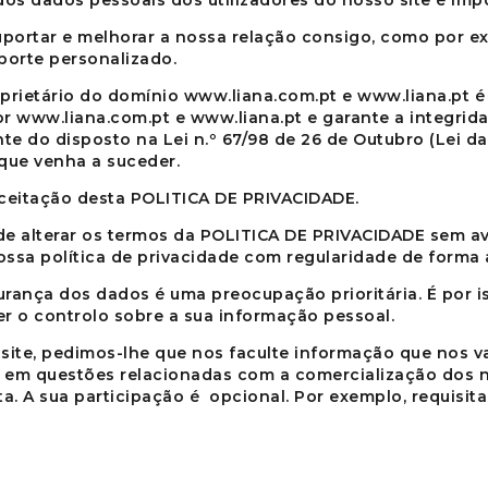
dos dados pessoais dos utilizadores do nosso site é im
portar e melhorar a nossa relação consigo, como por e
orte personalizado.
prietário do domínio
www.liana.com.pt
e
www.liana.pt
é
or
www.liana.com.pt
e
www.liana.pt
e garante a integrid
e do disposto na Lei n.º 67/98 de 26 de Outubro (Lei d
que venha a suceder.
ceitação desta POLITICA DE PRIVACIDADE.
 de alterar os termos da POLITICA DE PRIVACIDADE sem av
sa política de privacidade com regularidade de forma a
gurança dos dados é uma preocupação prioritária. É por i
r o controlo sobre a sua informação pessoal.
ite, pedimos-lhe que nos faculte informação que nos vai
lo em questões relacionadas com a comercialização dos
ta. A sua participação é opcional. Por exemplo, requis