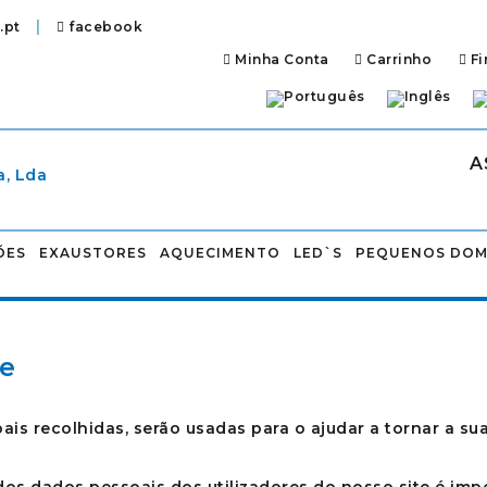
|
.pt
facebook
Minha Conta
Carrinho
Fi
A
ÕES
EXAUSTORES
AQUECIMENTO
LED`S
PEQUENOS DOM
de
s recolhidas, serão usadas para o ajudar a tornar a sua