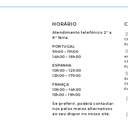
HORÁRIO
C
Atendimento telefónico 2ª a
6ª feira:
C
P
PORTUGAL
9h00 – 11h00
14h00 – 16h00
ao
C
ESPANHA
P
10h00 – 12h00
13h00 – 17h00
A
C
FRANÇA
P
10h00 – 14h00
15h00 – 19h00
Se preferir, poderá contactar-
nos pelos meios alternativos
ao seu dispor no nosso site.