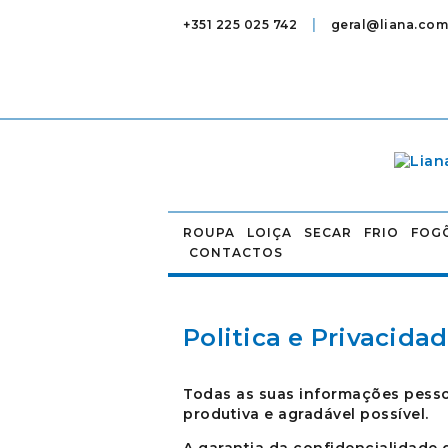
|
+351 225 025 742
geral@liana.com
ROUPA
LOIÇA
SECAR
FRIO
FOG
CONTACTOS
Politica e Privacida
Todas as suas informações pessoai
produtiva e agradável possível.