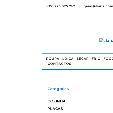
|
+351 225 025 742
geral@liana.com
ROUPA
LOIÇA
SECAR
FRIO
FOG
CONTACTOS
Categorias
COZINHA
PLACAS