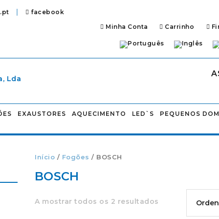
|
.pt
facebook
Minha Conta
Carrinho
Fi
A
ÕES
EXAUSTORES
AQUECIMENTO
LED`S
PEQUENOS DOM
Início
/
Fogões
/ BOSCH
BOSCH
A mostrar todos os 2 resultados