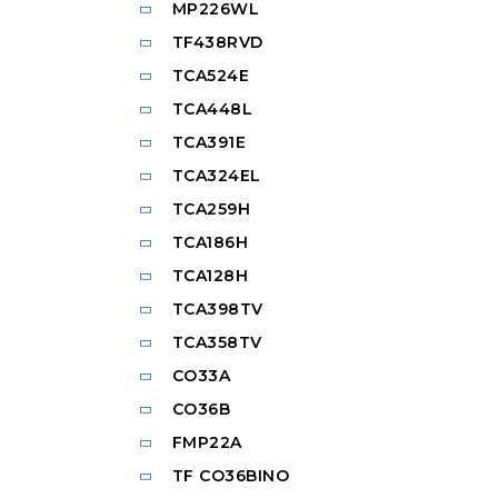
MP226WL
TF438RVD
TCA524E
TCA448L
TCA391E
TCA324EL
TCA259H
TCA186H
TCA128H
TCA398TV
TCA358TV
CO33A
CO36B
FMP22A
TF CO36BINO