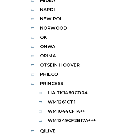
MIDEA
NARDI
NEW POL
NORWOOD
OK
ONWA
ORIMA
OTSEIN HOOVER
PHILCO
PRINCESS
LIA TK1460CD04
WM1261CT1
WM1044CF1A++
WM1249CF2B17A+++
QILIVE