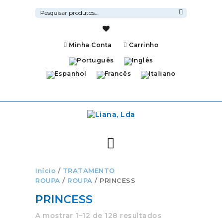
Pesquisar
por:
Pesquisa
Minha Conta
Carrinho
Início
/
TRATAMENTO
ROUPA
/
ROUPA
/ PRINCESS
PRINCESS
A mostrar 1–12 de 128 resultados