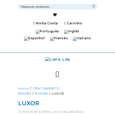
Pesquisar
por:
Pesquisa
Minha Conta
Carrinho
Início
/
TRATAMENTO
ROUPA
/
ROUPA
/ LUXOR
LUXOR
A mostrar todos os 4 resultados