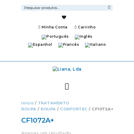
Pesquisar
por:
Pesquisa
Minha Conta
Carrinho
Início
/
TRATAMENTO
ROUPA
/
ROUPA
/
CONFORTEC
/ CF1072A+
CF1072A+
Apenas um resultado