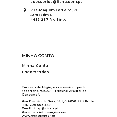
acessorios@liana.com.pt
Rua Joaquim Ferreiro, 70
Armazém C
4435-297 Rio Tinto
MINHA CONTA
Minha Conta
Encomendas
Em caso de litígio, o consumidor pode
recorrer a “CICAP – Tribunal Arbitral de
Consumo”.
Rua Damião de Gois, 31, Lj6 4050-225 Porto
Tel.:
225 508 349
Email:
cicap@cicap.pt
Para mais informações em
www.consumidor.pt