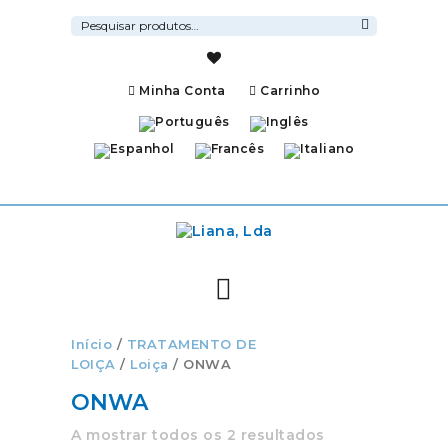
Pesquisar
por:
Pesquisa
Minha Conta
Carrinho
Início
/
TRATAMENTO DE
LOIÇA
/
Loiça
/ ONWA
ONWA
A mostrar todos os 2 resultados