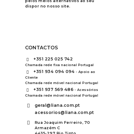
pelos meios alternativos ao seu
dispor no nosso site.
CONTACTOS
+351
225 025 742
Chamada rede fixa nacional Portugal
+351
934 094 094
- Apoio ao
Cliente
Chamada rede móvel nacional Portugal
+351
937 569 486
- Acessórios
Chamada rede móvel nacional Portugal
geral@liana.com.pt
acessorios@liana.com.pt
Rua Joaquim Ferreiro, 70
Armazém C
4435-297 Rio Tinto