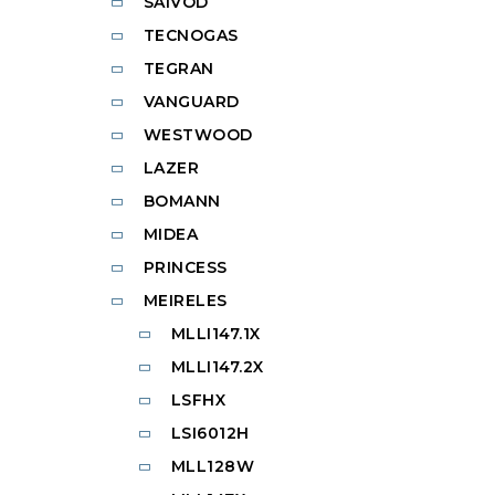
SAIVOD
TECNOGAS
TEGRAN
VANGUARD
WESTWOOD
LAZER
BOMANN
MIDEA
PRINCESS
MEIRELES
MLLI147.1X
MLLI147.2X
LSFHX
LSI6012H
MLL128W