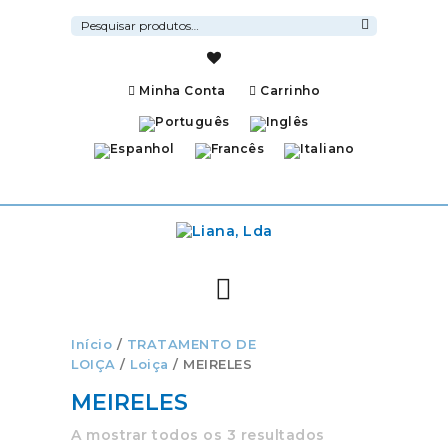
Pesquisar
por:
Pesquisa
Minha Conta
Carrinho
Início
/
TRATAMENTO DE
LOIÇA
/
Loiça
/ MEIRELES
MEIRELES
A mostrar todos os 3 resultados