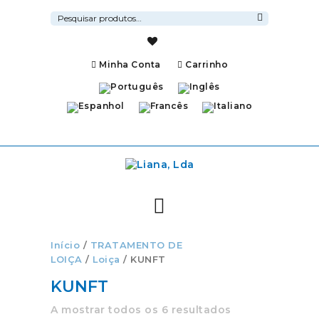
Pesquisar
por:
Pesquisa
Minha Conta
Carrinho
Início
/
TRATAMENTO DE
LOIÇA
/
Loiça
/ KUNFT
KUNFT
A mostrar todos os 6 resultados