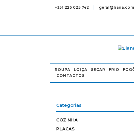
|
+351 225 025 742
geral@liana.com
ROUPA
LOIÇA
SECAR
FRIO
FOG
CONTACTOS
Categorias
COZINHA
PLACAS