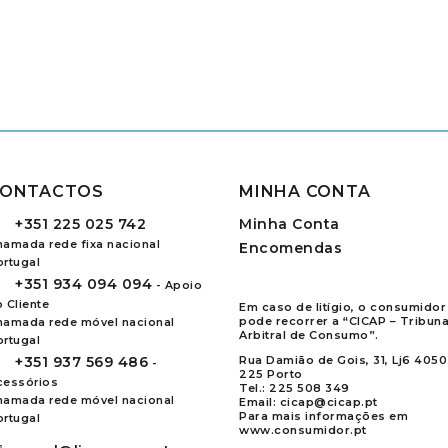
ONTACTOS
MINHA CONTA
+351
225 025 742
Minha Conta
hamada rede fixa nacional
Encomendas
ortugal
+351
934 094 094
- Apoio
 Cliente
Em caso de litígio, o consumidor
pode recorrer a “CICAP – Tribuna
hamada rede móvel nacional
Arbitral de Consumo”.
ortugal
+351
937 569 486
Rua Damião de Gois, 31, Lj6 4050
-
225 Porto
cessórios
Tel.:
225 508 349
hamada rede móvel nacional
Email:
cicap@cicap.pt
Para mais informações em
ortugal
www.consumidor.pt