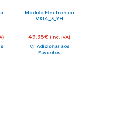
ua
Módulo Electrónico
VX14_3_YH
49.38
€
A)
(Inc. IVA)
os
Adicionar aos
Favoritos