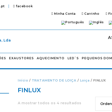
|
.pt
facebook
Minha Conta
Carrinho
Fi
A
ÕES
EXAUSTORES
AQUECIMENTO
LED`S
PEQUENOS DOM
Início
/
TRATAMENTO DE LOIÇA
/
Loiça
/ FINLUX
FINLUX
A mostrar todos os 4 resultados