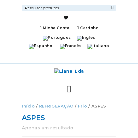
Pesquisar
por:
Pesquisa
Minha Conta
Carrinho
Início
/
REFRIGERAÇÃO
/
Frio
/ ASPES
ASPES
Apenas um resultado