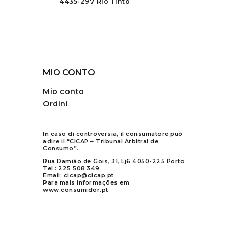
4435-297 Rio Tinto
MIO CONTO
Mio conto
Ordini
In caso di controversia, il consumatore può
adire il “CICAP – Tribunal Arbitral de
Consumo”.
Rua Damião de Gois, 31, Lj6 4050-225 Porto
Tel.:
225 508 349
Email:
cicap@cicap.pt
Para mais informações em
www.consumidor.pt