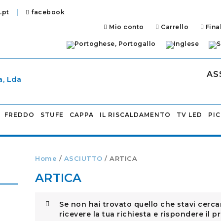
|
.pt
facebook
Mio conto
Carrello
Fina
AS
FREDDO
STUFE
CAPPA
IL RISCALDAMENTO
TV LED
PI
Home
/
ASCIUTTO
/ ARTICA
ARTICA
Se non hai trovato quello che stavi cerc
ricevere la tua richiesta e rispondere il p