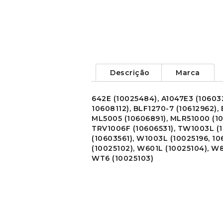
Descrição
Marca
642E
(10025484),
A1047E3
(10603
10608112),
BLF1270-7
(10612962),
ML5005
(10606891),
MLR51000
(10
TRV1006F
(10606531),
TW1003L
(1
(10603561),
W1003L
(10025196, 10
(10025102),
W601L
(10025104),
W8
WT6
(10025103)