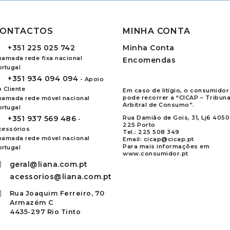
ONTACTOS
MINHA CONTA
+351
225 025 742
Minha Conta
hamada rede fixa nacional
Encomendas
ortugal
+351
934 094 094
- Apoio
 Cliente
Em caso de litígio, o consumidor
pode recorrer a “CICAP – Tribuna
hamada rede móvel nacional
Arbitral de Consumo”.
ortugal
+351
937 569 486
Rua Damião de Gois, 31, Lj6 4050
-
225 Porto
cessórios
Tel.:
225 508 349
hamada rede móvel nacional
Email:
cicap@cicap.pt
Para mais informações em
ortugal
www.consumidor.pt
geral@liana.com.pt
acessorios@liana.com.pt
Rua Joaquim Ferreiro, 70
Armazém C
4435-297 Rio Tinto