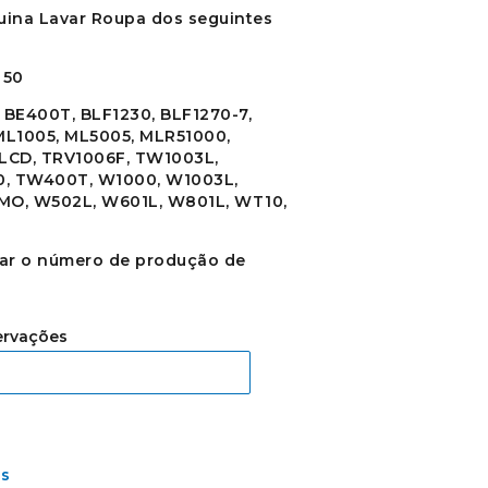
uina Lavar Roupa dos seguintes
 50
, BE400T, BLF1230, BLF1270-7,
 ML1005, ML5005, MLR51000,
LCD, TRV1006F, TW1003L,
, TW400T, W1000, W1003L,
MO, W502L, W601L, W801L, WT10,
tar o número de produção de
rvações
os