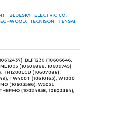
NT
BLUESKY
ELECTRIC CO
TECHWOOD
TECNISON
TENSAI
10612437),
BLF1230
(10606646,
,
ML1005
(10606888, 10609745),
),
TH1200LCD
(10607088),
49),
TW400T
(10610163),
W1000
RMO
(10603586),
W502L
THERMO
(10024958, 10603364),