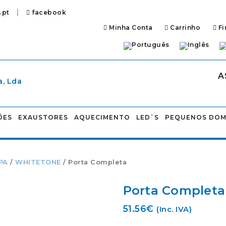
|
.pt
facebook
Minha Conta
Carrinho
Fi
A
ÕES
EXAUSTORES
AQUECIMENTO
LED`S
PEQUENOS DOM
PA
/
WHITETONE
/ Porta Completa
Porta Completa
51.56
€
(Inc. IVA)