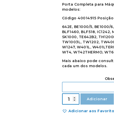
Porta Completa para Máq
modelos:
Código 40014915 Posição
642E, BE1000/5, BE1000/6
BLF1460, BLF518, IC1242,
SK1000, TE642B2, TH1200
TW1003L, TW1202, TW400
W1247, W401L, W401LTER
WT4, WT42THERMO, WT6
Mais abaixo pode consul
cada um dos modelos.
Obse
Quantidade
Adicionar
de
Porta
Completa
Adicionar aos Favorit