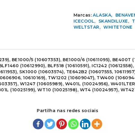
Marcas:
ALASKA
BENAVE
ICECOOL
SKANDILUXE
WELTSTAR
WHITETONE
239),
BE1000/5
(10607353),
BE1000/6
(10611095),
BE400T
(
BLF1460
(10612990),
BLF518
(10610591),
IC1242
(10612558)
611953),
SK1000
(10603574),
TE642B2
(10607555, 10611957
0606906, 10610169),
TW1202
(10609047),
TW400
(106094
603357),
W1247
(10605989),
W401L
(10024956),
W401LTE
01L
(10025199),
WT10
(10025198),
WT4
(10024957),
WT42
Partilha nas redes sociais