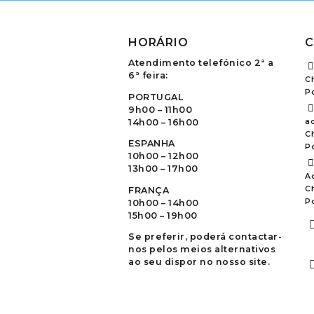
HORÁRIO
C
Atendimento telefónico 2ª a
6ª feira:
C
P
PORTUGAL
9h00 – 11h00
14h00 – 16h00
ao
C
ESPANHA
P
10h00 – 12h00
13h00 – 17h00
A
C
FRANÇA
P
10h00 – 14h00
15h00 – 19h00
Se preferir, poderá contactar-
nos pelos meios alternativos
ao seu dispor no nosso site.