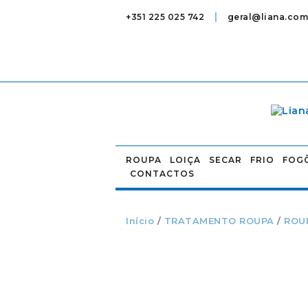
|
+351 225 025 742
geral@liana.com
ROUPA
LOIÇA
SECAR
FRIO
FOG
CONTACTOS
Início
/
TRATAMENTO ROUPA
/
ROU