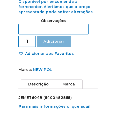
Disponível por encomenda a
fornecedor. Alertámos que o preço
apresentado pode sofrer alterações.
Observações
Quantidade
Adicionar
de
Dobradiça
da
Adicionar aos Favoritos
Tampa
de
Vidro
Marca:
NEW POL
(Right,
White)
Descrição
Marca
JEMET604B
(5400482855)
Para mais informações clique aqui!