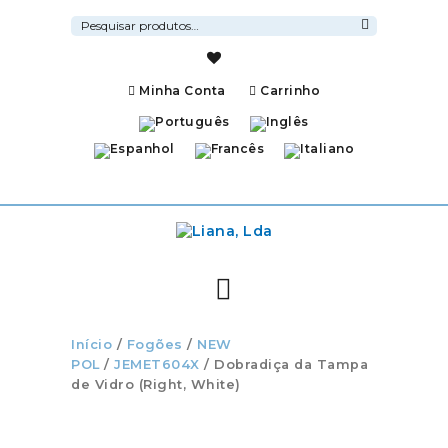
Pesquisar
por:
Pesquisa
Minha Conta
Carrinho
Início
/
Fogões
/
NEW
POL
/
JEMET604X
/ Dobradiça da Tampa
de Vidro (Right, White)